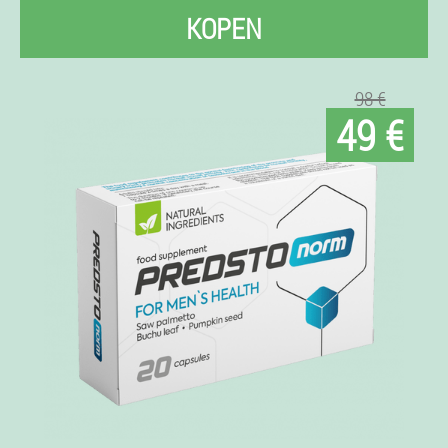
KOPEN
98 €
49 €